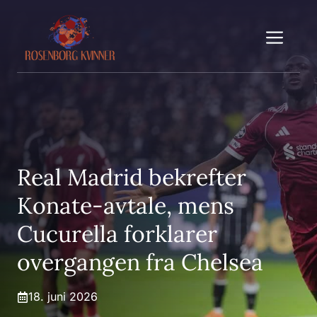
Hopp
til
Me
innhold
Real Madrid bekrefter
Konate-avtale, mens
Cucurella forklarer
overgangen fra Chelsea
18. juni 2026