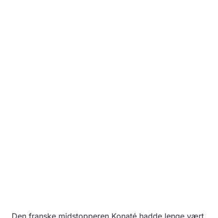
Den franske midstopperen Konaté hadde lenge vært